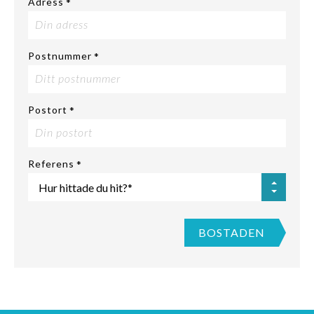
Adress
*
Postnummer
*
Postort
*
Referens
*
BOSTADEN